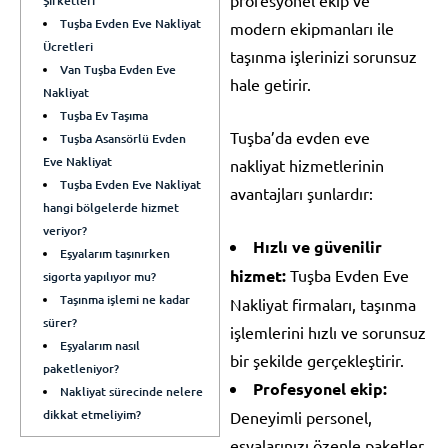
Şirketleri
Tuşba Evden Eve Nakliyat
modern ekipmanları ile
Ücretleri
taşınma işlerinizi sorunsuz
Van Tuşba Evden Eve
hale getirir.
Nakliyat
Tuşba Ev Taşıma
Tuşba’da evden eve
Tuşba Asansörlü Evden
Eve Nakliyat
nakliyat hizmetlerinin
Tuşba Evden Eve Nakliyat
avantajları şunlardır:
hangi bölgelerde hizmet
veriyor?
Hızlı ve güvenilir
Eşyalarım taşınırken
hizmet:
Tuşba Evden Eve
sigorta yapılıyor mu?
Taşınma işlemi ne kadar
Nakliyat firmaları, taşınma
sürer?
işlemlerini hızlı ve sorunsuz
Eşyalarım nasıl
bir şekilde gerçekleştirir.
paketleniyor?
Profesyonel ekip:
Nakliyat sürecinde nelere
dikkat etmeliyim?
Deneyimli personel,
eşyalarınızı özenle paketler