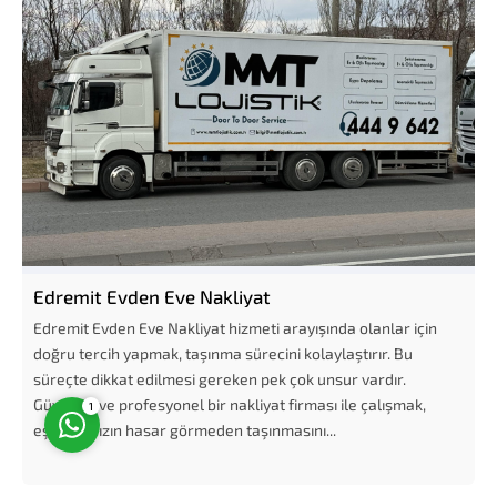
Müşteri Temsilcisi
Edremit Evden Eve Nakliyat
Edremit Evden Eve Nakliyat hizmeti arayışında olanlar için
Cevap Yaz
doğru tercih yapmak, taşınma sürecini kolaylaştırır. Bu
süreçte dikkat edilmesi gereken pek çok unsur vardır.
Güvenilir ve profesyonel bir nakliyat firması ile çalışmak,
1
eşyalarınızın hasar görmeden taşınmasını...