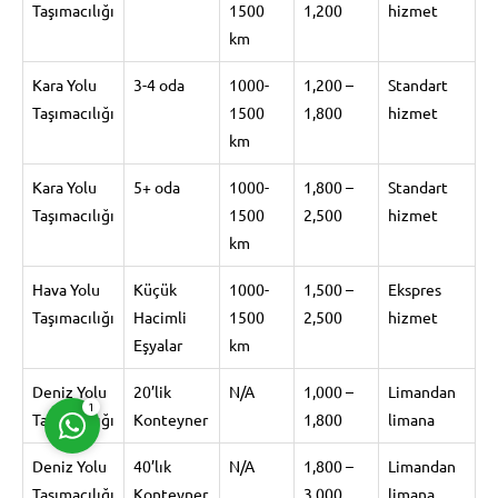
Taşımacılığı
1500
1,200
hizmet
km
Kara Yolu
3-4 oda
1000-
1,200 –
Standart
Taşımacılığı
1500
1,800
hizmet
km
Müşteri Temsilcisi
Kara Yolu
5+ oda
1000-
1,800 –
Standart
Taşımacılığı
1500
2,500
hizmet
km
Hava Yolu
Küçük
1000-
1,500 –
Ekspres
Taşımacılığı
Hacimli
1500
2,500
hizmet
Cevap Yaz
Eşyalar
km
Deniz Yolu
20’lik
N/A
1,000 –
Limandan
1
Taşımacılığı
Konteyner
1,800
limana
Deniz Yolu
40’lık
N/A
1,800 –
Limandan
Taşımacılığı
Konteyner
3,000
limana