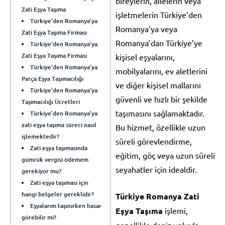
bireylerin, ailelerin veya
Zati Eşya Taşıma
işletmelerin Türkiye’den
Türkiye’den Romanya’ya
Romanya’ya veya
Zati Eşya Taşıma Firması
Romanya’dan Türkiye’ye
Türkiye’den Romanya’ya
Zati Eşya Taşıma Firması
kişisel eşyalarını,
Türkiye’den Romanya’ya
mobilyalarını, ev aletlerini
Parça Eşya Taşımacılığı
ve diğer kişisel mallarını
Türkiye’den Romanya’ya
güvenli ve hızlı bir şekilde
Taşımacılığı Ücretleri
taşımasını sağlamaktadır.
Türkiye’den Romanya’ya
zati eşya taşıma süreci nasıl
Bu hizmet, özellikle uzun
işlemektedir?
süreli görevlendirme,
Zati eşya taşımasında
eğitim, göç veya uzun süreli
gümrük vergisi ödemem
seyahatler için idealdir.
gerekiyor mu?
Zati eşya taşıması için
hangi belgeler gereklidir?
Türkiye Romanya Zati
Eşyalarım taşınırken hasar
Eşya Taşıma
işlemi,
görebilir mi?
genellikle deniz yoluyla