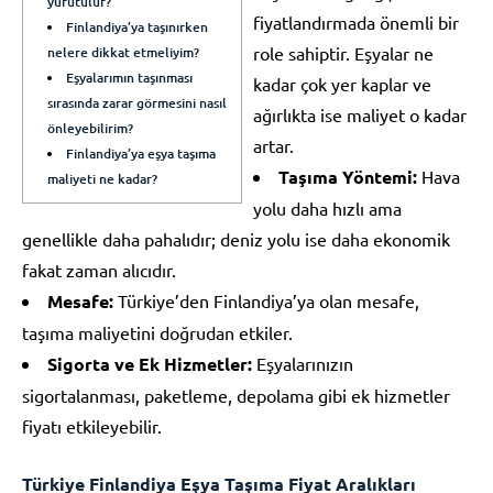
yürütülür?
fiyatlandırmada önemli bir
Finlandiya’ya taşınırken
role sahiptir. Eşyalar ne
nelere dikkat etmeliyim?
Eşyalarımın taşınması
kadar çok yer kaplar ve
sırasında zarar görmesini nasıl
ağırlıkta ise maliyet o kadar
önleyebilirim?
artar.
Finlandiya’ya eşya taşıma
Taşıma Yöntemi:
Hava
maliyeti ne kadar?
yolu daha hızlı ama
genellikle daha pahalıdır; deniz yolu ise daha ekonomik
fakat zaman alıcıdır.
Mesafe:
Türkiye’den Finlandiya’ya olan mesafe,
taşıma maliyetini doğrudan etkiler.
Sigorta ve Ek Hizmetler:
Eşyalarınızın
sigortalanması, paketleme, depolama gibi ek hizmetler
fiyatı etkileyebilir.
Türkiye Finlandiya Eşya Taşıma Fiyat Aralıkları