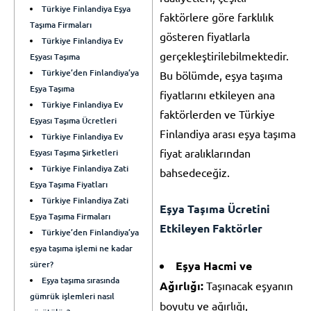
Türkiye Finlandiya Eşya
faktörlere göre farklılık
Taşıma Firmaları
gösteren fiyatlarla
Türkiye Finlandiya Ev
gerçekleştirilebilmektedir.
Eşyası Taşıma
Türkiye’den Finlandiya’ya
Bu bölümde, eşya taşıma
Eşya Taşıma
fiyatlarını etkileyen ana
Türkiye Finlandiya Ev
faktörlerden ve Türkiye
Eşyası Taşıma Ücretleri
Finlandiya arası eşya taşıma
Türkiye Finlandiya Ev
fiyat aralıklarından
Eşyası Taşıma Şirketleri
Türkiye Finlandiya Zati
bahsedeceğiz.
Eşya Taşıma Fiyatları
Türkiye Finlandiya Zati
Eşya Taşıma Ücretini
Eşya Taşıma Firmaları
Etkileyen Faktörler
Türkiye’den Finlandiya’ya
eşya taşıma işlemi ne kadar
sürer?
Eşya Hacmi ve
Eşya taşıma sırasında
Ağırlığı:
Taşınacak eşyanın
gümrük işlemleri nasıl
boyutu ve ağırlığı,