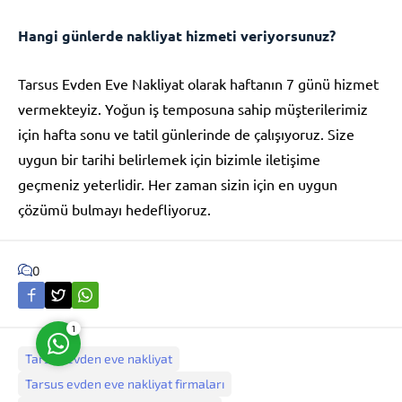
Hangi günlerde nakliyat hizmeti veriyorsunuz?
Tarsus Evden Eve Nakliyat olarak haftanın 7 günü hizmet
vermekteyiz. Yoğun iş temposuna sahip müşterilerimiz
için hafta sonu ve tatil günlerinde de çalışıyoruz. Size
Müşteri Temsilcisi
uygun bir tarihi belirlemek için bizimle iletişime
geçmeniz yeterlidir. Her zaman sizin için en uygun
çözümü bulmayı hedefliyoruz.
0
Cevap Yaz
1
Tarsus evden eve nakliyat
Tarsus evden eve nakliyat firmaları