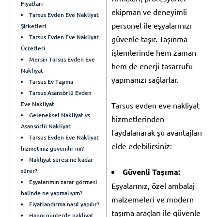
Fiyatları
ekipman ve deneyimli
Tarsus Evden Eve Nakliyat
personel ile eşyalarınızı
Şirketleri
Tarsus Evden Eve Nakliyat
güvenle taşır. Taşınma
Ücretleri
işlemlerinde hem zaman
Mersin Tarsus Evden Eve
hem de enerji tasarrufu
Nakliyat
yapmanızı sağlarlar.
Tarsus Ev Taşıma
Tarsus Asansörlü Evden
Eve Nakliyat
Tarsus evden eve nakliyat
Geleneksel Nakliyat vs.
hizmetlerinden
Asansörlü Nakliyat
faydalanarak şu avantajları
Tarsus Evden Eve Nakliyat
elde edebilirsiniz:
hizmetiniz güvenilir mi?
Nakliyat süresi ne kadar
sürer?
Güvenli Taşıma:
Eşyalarımın zarar görmesi
Eşyalarınız, özel ambalaj
halinde ne yapmalıyım?
malzemeleri ve modern
Fiyatlandırma nasıl yapılır?
taşıma araçları ile güvenle
Hangi günlerde nakliyat