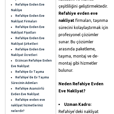
Refahiye Evden Eve
çeşitliliğini geliştirmektedir.
Nakliye
Refahiye evden eve
Refahiye Evden Eve
nakliyat
firmaları, taşınma
Nakliyat Firmaları
Refahiye Evden Eve
sürecini kolaylaştırmak için
Nakliyat Fiyatları
profesyonel çözümler
Refahiye Evden Eve
sunar. Bu çözümler
Nakliyat Şirketleri
arasında paketleme,
Refahiye Evden Eve
Nakliyat Ücretleri
taşıma, montaj ve de-
Erzincan Refahiye Evden
montaj gibi hizmetler
Eve Nakliyat
bulunur.
Refahiye Ev Taşıma
Refahiye’de Ev Taşıma
Sürecinin Adımları
Neden Refahiye Evden
Refahiye Asansörlü
Eve Nakliyat?
Evden Eve Nakliyat
Refahiye evden eve
Uzman Kadro:
nakliyat hizmetleriniz
nelerdir?
Refahiye’deki nakliyat