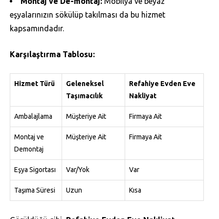
Montaj ve De-montaj:
Mobilya ve beyaz
eşyalarınızın sökülüp takılması da bu hizmet
kapsamındadır.
Karşılaştırma Tablosu:
Hizmet Türü
Geleneksel
Refahiye Evden Eve
Taşımacılık
Nakliyat
Ambalajlama
Müşteriye Ait
Firmaya Ait
Montaj ve
Müşteriye Ait
Firmaya Ait
Demontaj
Eşya Sigortası
Var/Yok
Var
Taşıma Süresi
Uzun
Kısa