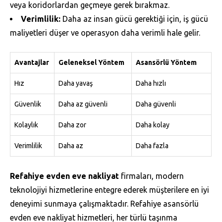
veya koridorlardan geçmeye gerek bırakmaz.
Verimlilik:
Daha az insan gücü gerektiği için, iş gücü
maliyetleri düşer ve operasyon daha verimli hale gelir.
Avantajlar
Geleneksel Yöntem
Asansörlü Yöntem
Hız
Daha yavaş
Daha hızlı
Güvenlik
Daha az güvenli
Daha güvenli
Kolaylık
Daha zor
Daha kolay
Verimlilik
Daha az
Daha fazla
Refahiye evden eve nakliyat
firmaları, modern
teknolojiyi hizmetlerine entegre ederek müşterilere en iyi
deneyimi sunmaya çalışmaktadır. Refahiye asansörlü
evden eve nakliyat hizmetleri, her türlü taşınma