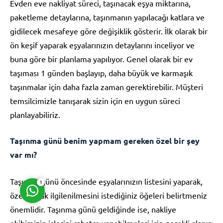
Evden eve nakliyat süreci, taşınacak eşya miktarına,
paketleme detaylarına, taşınmanın yapılacağı katlara ve
gidilecek mesafeye göre değişiklik gösterir. İlk olarak bir
ön keşif yaparak eşyalarınızın detaylarını inceliyor ve
buna göre bir planlama yapılıyor. Genel olarak bir ev
taşıması 1 günden başlayıp, daha büyük ve karmaşık
Müşteri Temsilcisi
taşınmalar için daha fazla zaman gerektirebilir. Müşteri
temsilcimizle tanışarak sizin için en uygun süreci
planlayabiliriz.
Taşınma günü benim yapmam gereken özel bir şey
Cevap Yaz
var mı?
Taşınma günü öncesinde eşyalarınızın listesini yaparak,
1
özel olarak ilgilenilmesini istediğiniz öğeleri belirtmeniz
önemlidir. Taşınma günü geldiğinde ise, nakliye
ekibimizin işlerini rahatça yapabilmeleri için gerekli alanın