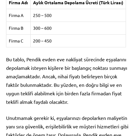
Firma Adı
Aylık Ortalama Depolama Ücreti (Türk Lirası)
Firma A
250 – 500
Firma B
300 – 600
Firma C
200 – 450
Bu tablo, Pendik evden eve nakliyat sürecinde eşyalarını
depolamak isteyen kişilere bir başlangıç noktası sunmayı
amaçlamaktadır. Ancak, nihai fiyatı belirleyen birçok
faktör bulunmaktadır. Bu yüzden, en doğru bilgi ve en
uygun teklifi alabilmek için birden fazla firmadan fiyat
teklifi almak faydalı olacaktır.
Unutmamak gerekir ki, eşyalarınızı depolarken maliyetin
yanı sıra güvenlik, erişilebilirlik ve müşteri hizmetleri gibi
faktörler de önem taşır. Dolayısıyla, Pendik evden eve