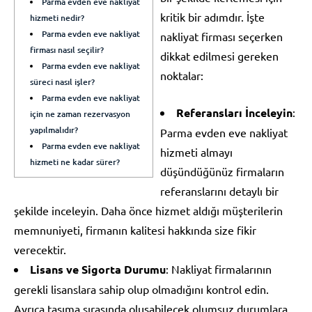
Parma evden eve nakliyat
kritik bir adımdır. İşte
hizmeti nedir?
Parma evden eve nakliyat
nakliyat firması seçerken
firması nasıl seçilir?
dikkat edilmesi gereken
Parma evden eve nakliyat
noktalar:
süreci nasıl işler?
Parma evden eve nakliyat
Referansları İnceleyin
:
için ne zaman rezervasyon
yapılmalıdır?
Parma evden eve nakliyat
Parma evden eve nakliyat
hizmeti almayı
hizmeti ne kadar sürer?
düşündüğünüz firmaların
referanslarını detaylı bir
şekilde inceleyin. Daha önce hizmet aldığı müşterilerin
memnuniyeti, firmanın kalitesi hakkında size fikir
verecektir.
Lisans ve Sigorta Durumu
: Nakliyat firmalarının
gerekli lisanslara sahip olup olmadığını kontrol edin.
Ayrıca taşıma sırasında oluşabilecek olumsuz durumlara