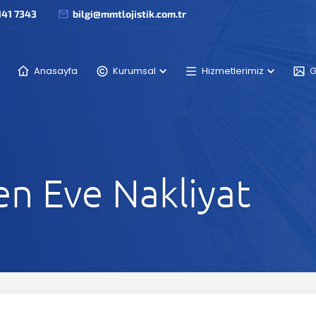
141 7343
bilgi@mmtlojistik.com.tr
Anasayfa
Kurumsal
Hizmetlerimiz
G
n Eve Nakliyat