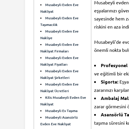
Musabeyli evden 
Musabeyli Evden Eve
eşyalarınızı güve
Nakliyat
Musabeyli Evden Eve
sayesinde hem za
Taşımacılık
riskini en aza indi
Musabeyli Evden Eve
Nakliye
Musabeyli’de evd
Musabeyli Evden Eve
önemli nokta bul
Nakliyat Firmaları
Musabeyli Evden Eve
Nakliyat Fiyatları
Profesyonel 
Musabeyli Evden Eve
ve eğitimli bir ek
Nakliyat Şirketleri
Sigorta:
Eşyal
Musabeyli Evden Eve
zararınızı karşıl
Nakliyat Ücretleri
Kilis Musabeyli Evden Eve
Ambalaj Mal
Nakliyat
zarar görmesini ö
Musabeyli Ev Taşıma
Asansörlü T
Musabeyli Asansörlü
taşıma süresini kı
Evden Eve Nakliyat