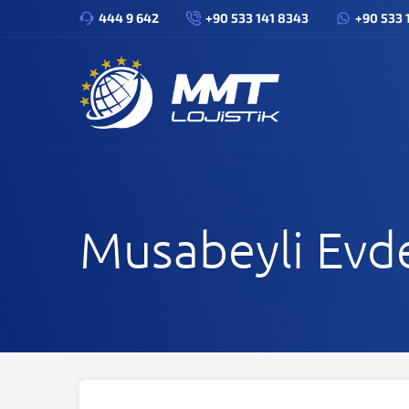
444 9 642
+90 533 141 8343
+90 533 
Musabeyli Evde