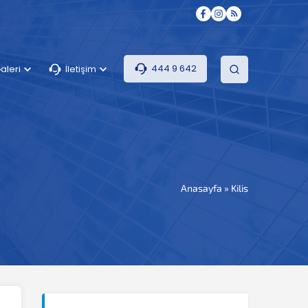
444 9 642
aleri
İletişim
Anasayfa
»
Kilis