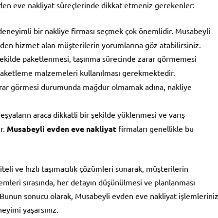
vden eve nakliyat süreçlerinde dikkat etmeniz gerekenler:
 deneyimli bir nakliye firması seçmek çok önemlidir. Musabeyli
eden hizmet alan müşterilerin yorumlarına göz atabilirsiniz.
şekilde paketlenmesi, taşınma sürecinde zarar görmemesi
paketleme malzemeleri kullanılması gerekmektedir.
zarar görmesi durumunda mağdur olmamak adına, nakliye
şyaların araca dikkatli bir şekilde yüklenmesi ve varış
r.
Musabeyli evden eve nakliyat
firmaları genellikle bu
teli ve hızlı taşımacılık çözümleri sunarak, müşterilerin
işlemleri sırasında, her detayın düşünülmesi ve planlanması
 Bunun sonucu olarak, Musabeyli evden eve nakliyat işlemlerini
neyimi yaşarsınız.