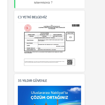
istermisiniz ?
C3 YETKİ BELGEMİZ
35 YILDIR GÜVENLE