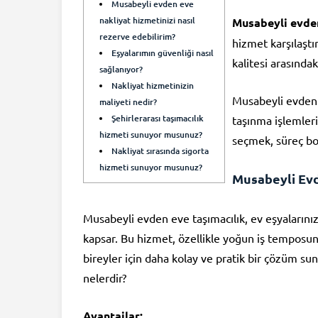
Musabeyli evden eve
nakliyat hizmetinizi nasıl
Musabeyli evden
rezerve edebilirim?
hizmet karşılaştı
Eşyalarımın güvenliği nasıl
kalitesi arasındak
sağlanıyor?
Nakliyat hizmetinizin
Musabeyli evden e
maliyeti nedir?
Şehirlerarası taşımacılık
taşınma işlemleri
hizmeti sunuyor musunuz?
seçmek, süreç boy
Nakliyat sırasında sigorta
hizmeti sunuyor musunuz?
Musabeyli Evd
Musabeyli evden eve taşımacılık, ev eşyalarınızı
kapsar. Bu hizmet, özellikle yoğun iş temposun
bireyler için daha kolay ve pratik bir çözüm su
nelerdir?
Avantajlar: