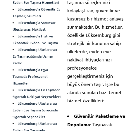
taşınma süreçlerinizi
Evden Eve Taşıma Hizmetleri
Lüksemburg’a Güvenilir Ev
kolaylaştıran, güvenilir ve
Taşıma Çözümleri
kusursuz bir hizmet anlayışı
Lüksemburg’a Sorunsuz
sunmaktadır. Bu hizmetler,
Uluslararası Nakliyat
özellikle Lüksemburg gibi
Lüksemburg’a Hızlı ve
stratejik bir konuma sahip
Ekonomik Evden Eve Taşıma
Lüksemburg Uluslararası
ülkelerde, evden eve
Ev Taşımacılığında Uzman
nakliyat ihtiyaçlarınızı
Kadro
profesyonelce
Lüksemburg’a Eşya
gerçekleştirmeniz için
Taşımada Profesyonel
Hizmetler
büyük önem taşır. İşte bu
Lüksemburg’a Ev Taşımada
alanda sunulan bazı temel
Sigortalı Nakliyat Seçenekleri
hizmet özellikleri:
Lüksemburg Uluslararası
Evden Eve Taşıma Sürecinde
Güvenilir Paketleme ve
Sigortalı Seçenekler
Lüksemburg Uluslararası
Depolama
: Taşınacak
Evden Eve Taşımada