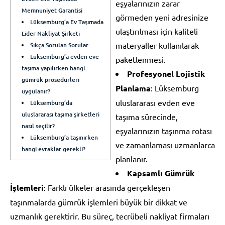
eşyalarınızın zarar
Memnuniyet Garantisi
görmeden yeni adresinize
Lüksemburg’a Ev Taşımada
ulaştırılması için kaliteli
Lider Nakliyat Şirketi
materyaller kullanılarak
Sıkça Sorulan Sorular
Lüksemburg’a evden eve
paketlenmesi.
taşıma yapılırken hangi
Profesyonel Lojistik
gümrük prosedürleri
Planlama
: Lüksemburg
uygulanır?
uluslararası evden eve
Lüksemburg’da
uluslararası taşıma şirketleri
taşıma sürecinde,
nasıl seçilir?
eşyalarınızın taşınma rotası
Lüksemburg’a taşınırken
ve zamanlaması uzmanlarca
hangi evraklar gerekli?
planlanır.
Kapsamlı Gümrük
İşlemleri
: Farklı ülkeler arasında gerçekleşen
taşınmalarda gümrük işlemleri büyük bir dikkat ve
uzmanlık gerektirir. Bu süreç, tecrübeli nakliyat firmaları