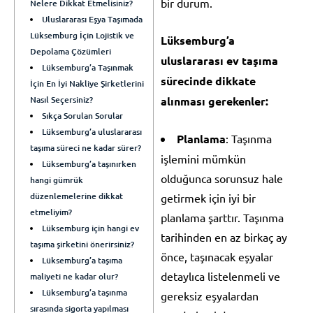
bir durum.
Nelere Dikkat Etmelisiniz?
Uluslararası Eşya Taşımada
Lüksemburg İçin Lojistik ve
Lüksemburg’a
Depolama Çözümleri
uluslararası ev taşıma
Lüksemburg’a Taşınmak
sürecinde dikkate
İçin En İyi Nakliye Şirketlerini
Nasıl Seçersiniz?
alınması gerekenler:
Sıkça Sorulan Sorular
Lüksemburg’a uluslararası
Planlama
: Taşınma
taşıma süreci ne kadar sürer?
işlemini mümkün
Lüksemburg’a taşınırken
olduğunca sorunsuz hale
hangi gümrük
düzenlemelerine dikkat
getirmek için iyi bir
etmeliyim?
planlama şarttır. Taşınma
Lüksemburg için hangi ev
tarihinden en az birkaç ay
taşıma şirketini önerirsiniz?
önce, taşınacak eşyalar
Lüksemburg’a taşıma
detaylıca listelenmeli ve
maliyeti ne kadar olur?
Lüksemburg’a taşınma
gereksiz eşyalardan
sırasında sigorta yapılması