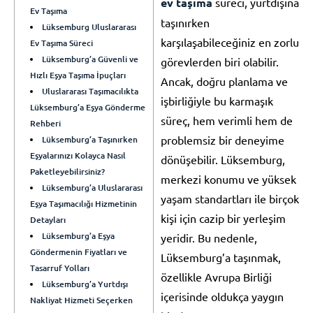
ev taşıma
süreci, yurtdışına
Ev Taşıma
taşınırken
Lüksemburg Uluslararası
karşılaşabileceğiniz en zorlu
Ev Taşıma Süreci
Lüksemburg’a Güvenli ve
görevlerden biri olabilir.
Hızlı Eşya Taşıma İpuçları
Ancak, doğru planlama ve
Uluslararası Taşımacılıkta
işbirliğiyle bu karmaşık
Lüksemburg’a Eşya Gönderme
süreç, hem verimli hem de
Rehberi
problemsiz bir deneyime
Lüksemburg’a Taşınırken
Eşyalarınızı Kolayca Nasıl
dönüşebilir. Lüksemburg,
Paketleyebilirsiniz?
merkezi konumu ve yüksek
Lüksemburg’a Uluslararası
yaşam standartları ile birçok
Eşya Taşımacılığı Hizmetinin
kişi için cazip bir yerleşim
Detayları
Lüksemburg’a Eşya
yeridir. Bu nedenle,
Göndermenin Fiyatları ve
Lüksemburg’a taşınmak,
Tasarruf Yolları
özellikle Avrupa Birliği
Lüksemburg’a Yurtdışı
içerisinde oldukça yaygın
Nakliyat Hizmeti Seçerken