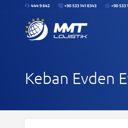
444 9 642
+90 533 141 8343
+90 533 
Keban Evden E