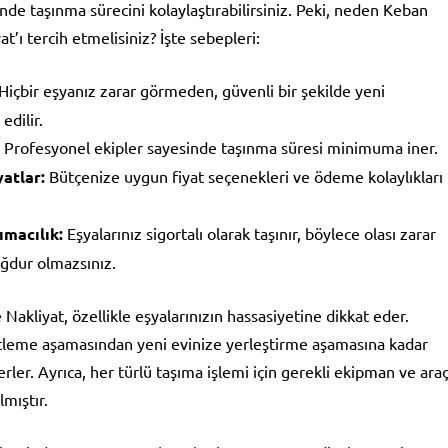
nde taşınma sürecini kolaylaştırabilirsiniz. Peki, neden Keban
t’ı tercih etmelisiniz? İşte sebepleri:
Hiçbir eşyanız zarar görmeden, güvenli bir şekilde yeni
edilir.
Profesyonel ekipler sayesinde taşınma süresi minimuma iner.
atlar:
Bütçenize uygun fiyat seçenekleri ve ödeme kolaylıkları
ımacılık:
Eşyalarınız sigortalı olarak taşınır, böylece olası zarar
ğdur olmazsınız.
akliyat, özellikle eşyalarınızın hassasiyetine dikkat eder.
etleme aşamasından yeni evinize yerleştirme aşamasına kadar
derler. Ayrıca, her türlü taşıma işlemi için gerekli ekipman ve ara
lmıştır.