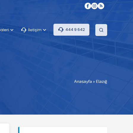
444 9 642
aleri
İletişim
Anasayfa
»
Elazığ