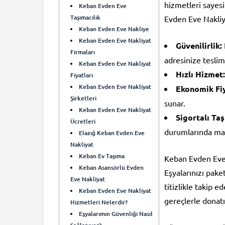
hizmetleri sayesi
Keban Evden Eve
Taşımacılık
Evden Eve Nakliya
Keban Evden Eve Nakliye
Keban Evden Eve Nakliyat
Güvenilirlik:
Firmaları
adresinize teslim 
Keban Evden Eve Nakliyat
Hızlı Hizmet:
Fiyatları
Keban Evden Eve Nakliyat
Ekonomik Fiy
Şirketleri
sunar.
Keban Evden Eve Nakliyat
Sigortalı Taş
Ücretleri
durumlarında ma
Elazığ Keban Evden Eve
Nakliyat
Keban Ev Taşıma
Keban Evden Eve N
Keban Asansörlü Evden
Eşyalarınızı pak
Eve Nakliyat
titizlikle takip e
Keban Evden Eve Nakliyat
gereçlerle donatı
Hizmetleri Nelerdir?
Eşyalarımın Güvenliği Nasıl