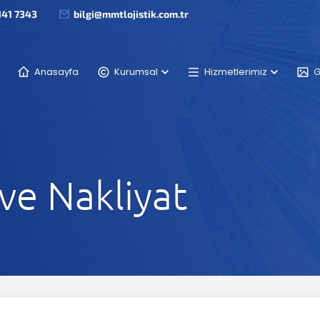
141 7343
bilgi@mmtlojistik.com.tr
Anasayfa
Kurumsal
Hizmetlerimiz
G
ve Nakliyat