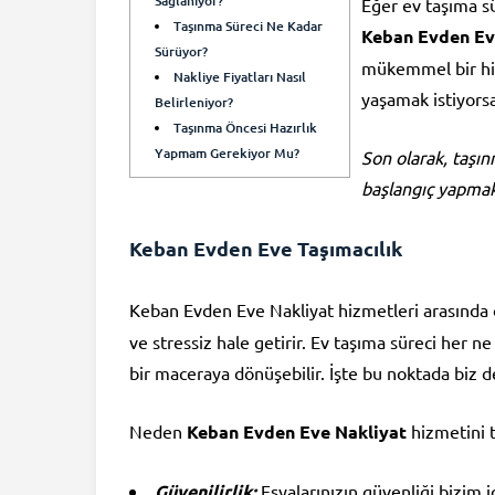
Sağlanıyor?
Eğer ev taşıma s
Taşınma Süreci Ne Kadar
Keban Evden Ev
Sürüyor?
mükemmel bir hiz
Nakliye Fiyatları Nasıl
yaşamak istiyors
Belirleniyor?
Taşınma Öncesi Hazırlık
Yapmam Gerekiyor Mu?
Son olarak, taşı
başlangıç yapmak
Keban Evden Eve Taşımacılık
Keban Evden Eve Nakliyat hizmetleri arasında
ve stressiz hale getirir. Ev taşıma süreci her n
bir maceraya dönüşebilir. İşte bu noktada biz d
Neden
Keban Evden Eve Nakliyat
hizmetini t
Güvenilirlik:
Eşyalarınızın güvenliği bizim iç