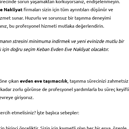
ürecinde sorun yaşamaktan korkuyorsanız, endişelenmeyin.
e Nakliyat
firmaları sizin için tüm ayrıntıları düşünür ve
met sunar. Huzurlu ve sorunsuz bir taşınma deneyimi
anız, bu profesyonel hizmeti mutlaka değerlendirin.
nmanın stresini minimuma indirmek ve yeni evinizde mutlu bir
 için doğru seçim Keban Evden Eve Nakliyat olacaktır.
 öne çıkan
evden eve taşımacılık
, taşınma sürecinizi zahmetsiz
e kadar zorlu görünse de profesyonel yardımlarla bu süreç keyifli
evreye giriyoruz.
ercih etmelisiniz? İşte başlıca sebepler:
in birinci önceliktir. Sizin için kıymetli olan her bir eşya, özenle