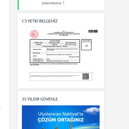
istermisiniz ?
C3 YETKİ BELGEMİZ
35 YILDIR GÜVENLE
ç