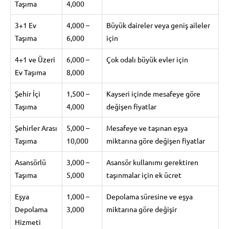
Taşıma
4,000
3+1 Ev
4,000 –
Büyük daireler veya geniş aileler
Taşıma
6,000
için
4+1 ve Üzeri
6,000 –
Çok odalı büyük evler için
Ev Taşıma
8,000
Şehir İçi
1,500 –
Kayseri içinde mesafeye göre
Taşıma
4,000
değişen fiyatlar
Şehirler Arası
5,000 –
Mesafeye ve taşınan eşya
Taşıma
10,000
miktarına göre değişen fiyatlar
Asansörlü
3,000 –
Asansör kullanımı gerektiren
Taşıma
5,000
taşınmalar için ek ücret
Eşya
1,000 –
Depolama süresine ve eşya
Depolama
3,000
miktarına göre değişir
Hizmeti