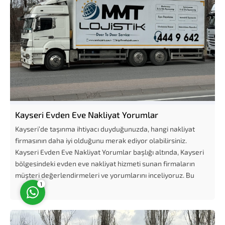
Müşteri Temsilcisi
Kayseri Evden Eve Nakliyat Yorumlar
Kayseri’de taşınma ihtiyacı duyduğunuzda, hangi nakliyat
firmasının daha iyi olduğunu merak ediyor olabilirsiniz.
Kayseri Evden Eve Nakliyat Yorumlar başlığı altında, Kayseri
Cevap Yaz
bölgesindeki evden eve nakliyat hizmeti sunan firmaların
müşteri değerlendirmeleri ve yorumlarını inceliyoruz. Bu
1
sayede,...