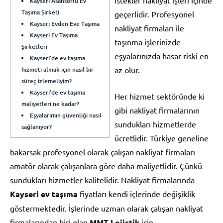
Kayseri Asansörlü Ev
Taşıma Şirketi
geçerlidir. Profesyonel
Kayseri Evden Eve Taşıma
nakliyat firmaları ile
Kayseri Ev Taşıma
taşınma işlerinizde
Şirketleri
eşyalarınızda hasar riski en
Kayseri’de ev taşıma
az olur.
hizmeti almak için nasıl bir
süreç izlemeliyim?
Kayseri’de ev taşıma
Her hizmet sektöründe ki
maliyetleri ne kadar?
gibi nakliyat firmalarının
Eşyalarımın güvenliği nasıl
sundukları hizmetlerde
sağlanıyor?
ücretlidir. Türkiye geneline
bakarsak profesyonel olarak çalışan nakliyat firmaları
amatör olarak çalışanlara göre daha maliyetlidir. Çünkü
sundukları hizmetler kalitelidir. Nakliyat firmalarında
Kayseri ev taşıma
fiyatları kendi içlerinde değişiklik
göstermektedir. İşlerinde uzman olarak çalışan nakliyat
firmalarından biri olan
MMT Lojistik
için