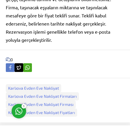
Firma, taşınacak eşyaların miktarına ve taşınılacak
mesafeye göre bir fiyat teklifi sunar. Teklifi kabul
ederseniz, belirlenen tarihte nakliyat gerçekleşir.
Rezervasyon işlemi genellikle telefon veya e-posta
yoluyla gerçekleştirilir.
Müşteri Temsilcisi
0
Cevap Yaz
Karlıova Evden Eve Nakliyat
Karlıova Evden Eve Nakliyat Firmaları
Karlıova Evden Eve Nakliyat Firması
1
Karlıova Evden Eve Nakliyat Fiyatları