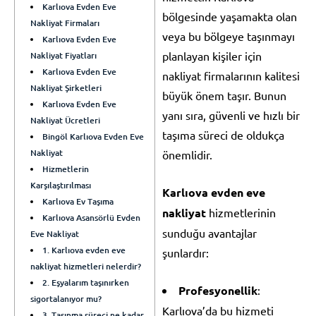
Karlıova Evden Eve
bölgesinde yaşamakta olan
Nakliyat Firmaları
veya bu bölgeye taşınmayı
Karlıova Evden Eve
planlayan kişiler için
Nakliyat Fiyatları
Karlıova Evden Eve
nakliyat firmalarının kalitesi
Nakliyat Şirketleri
büyük önem taşır. Bunun
Karlıova Evden Eve
yanı sıra, güvenli ve hızlı bir
Nakliyat Ücretleri
taşıma süreci de oldukça
Bingöl Karlıova Evden Eve
Nakliyat
önemlidir.
Hizmetlerin
Karşılaştırılması
Karlıova evden eve
Karlıova Ev Taşıma
nakliyat
hizmetlerinin
Karlıova Asansörlü Evden
sunduğu avantajlar
Eve Nakliyat
1. Karlıova evden eve
şunlardır:
nakliyat hizmetleri nelerdir?
2. Eşyalarım taşınırken
Profesyonellik
:
sigortalanıyor mu?
Karlıova’da bu hizmeti
3. Taşınma süreci ne kadar