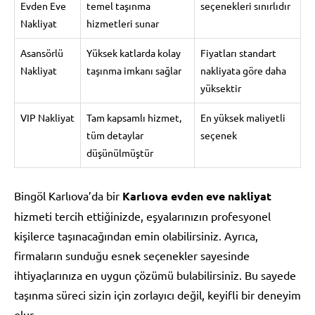
Evden Eve
temel taşınma
seçenekleri sınırlıdır
Nakliyat
hizmetleri sunar
Asansörlü
Yüksek katlarda kolay
Fiyatları standart
Nakliyat
taşınma imkanı sağlar
nakliyata göre daha
yüksektir
VIP Nakliyat
Tam kapsamlı hizmet,
En yüksek maliyetli
tüm detaylar
seçenek
düşünülmüştür
Bingöl Karlıova’da bir
Karlıova evden eve nakliyat
hizmeti tercih ettiğinizde, eşyalarınızın profesyonel
kişilerce taşınacağından emin olabilirsiniz. Ayrıca,
firmaların sunduğu esnek seçenekler sayesinde
ihtiyaçlarınıza en uygun çözümü bulabilirsiniz. Bu sayede
taşınma süreci sizin için zorlayıcı değil, keyifli bir deneyim
olur.