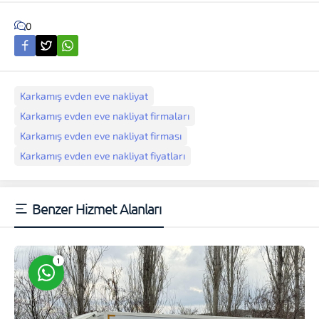
0
Karkamış evden eve nakliyat
Müşteri Temsilcisi
Karkamış evden eve nakliyat firmaları
Karkamış evden eve nakliyat firması
Karkamış evden eve nakliyat fiyatları
Benzer Hizmet Alanları
Cevap Yaz
1