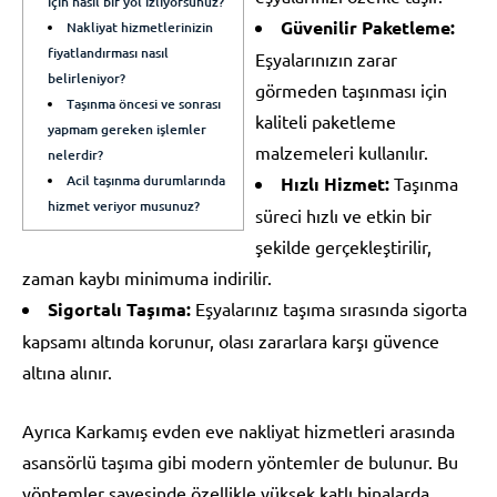
için nasıl bir yol izliyorsunuz?
Güvenilir Paketleme:
Nakliyat hizmetlerinizin
fiyatlandırması nasıl
Eşyalarınızın zarar
belirleniyor?
görmeden taşınması için
Taşınma öncesi ve sonrası
kaliteli paketleme
yapmam gereken işlemler
malzemeleri kullanılır.
nelerdir?
Acil taşınma durumlarında
Hızlı Hizmet:
Taşınma
hizmet veriyor musunuz?
süreci hızlı ve etkin bir
şekilde gerçekleştirilir,
zaman kaybı minimuma indirilir.
Sigortalı Taşıma:
Eşyalarınız taşıma sırasında sigorta
kapsamı altında korunur, olası zararlara karşı güvence
altına alınır.
Ayrıca Karkamış evden eve nakliyat hizmetleri arasında
asansörlü taşıma gibi modern yöntemler de bulunur. Bu
yöntemler sayesinde özellikle yüksek katlı binalarda