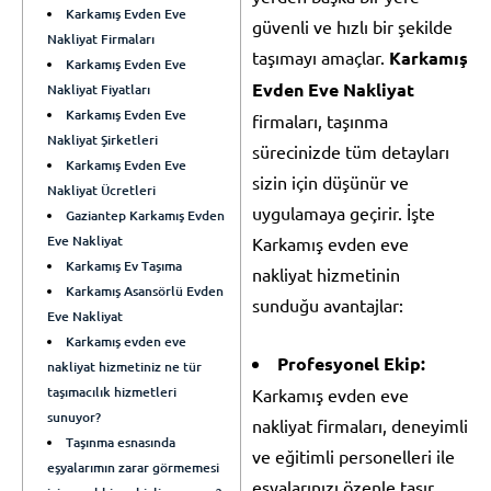
Karkamış Evden Eve
güvenli ve hızlı bir şekilde
Nakliyat Firmaları
taşımayı amaçlar.
Karkamış
Karkamış Evden Eve
Evden Eve Nakliyat
Nakliyat Fiyatları
Karkamış Evden Eve
firmaları, taşınma
Nakliyat Şirketleri
sürecinizde tüm detayları
Karkamış Evden Eve
sizin için düşünür ve
Nakliyat Ücretleri
uygulamaya geçirir. İşte
Gaziantep Karkamış Evden
Eve Nakliyat
Karkamış evden eve
Karkamış Ev Taşıma
nakliyat hizmetinin
Karkamış Asansörlü Evden
sunduğu avantajlar:
Eve Nakliyat
Karkamış evden eve
Profesyonel Ekip:
nakliyat hizmetiniz ne tür
taşımacılık hizmetleri
Karkamış evden eve
sunuyor?
nakliyat firmaları, deneyimli
Taşınma esnasında
ve eğitimli personelleri ile
eşyalarımın zarar görmemesi
eşyalarınızı özenle taşır.