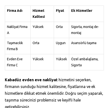
Firma Adı
Hizmet
Fiyat
Ek Hizmetler
Kalitesi
Nakliyat Firma
Yüksek
Orta
Sigorta, montaj de-
A
montaj
Taşımacılık
Orta
Uygun
Asansörlü taşıma
Firma B
Evden Eve
Yüksek
Yüksek
Özel ambalajlama,
Firma C
Sigorta
Kabadüz evden eve nakliyat
hizmetini seçerken,
firmanın sunduğu hizmet kalitesine, fiyatlarına ve ek
hizmetlere dikkat etmek önemlidir. Doğru seçim yaparak,
taşınma sürecinizi problemsiz ve keyifli hale
getirebilirsiniz.