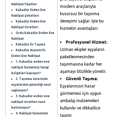
Nakliyat Fiyatları
modern araçlarıyla
Kabadüz Evden Eve
kusursuz bir taşınma
Nakliyat Şirketleri
deneyimi sağlar. İşte bu
Kabadüz Evden Eve
Nakliyat Ücretleri
hizmetin avantajları:
Ordu Kabadüz Evden Eve
Nakliyat
Profesyonel Hizmet:
Kabadüz Ev Taşıma
Uzman ekipler eşyaların
Kabadüz Asansörlü
Evden Eve Nakliyat
paketlenmesinden
1. Kabadüz evden eve
taşınmasına kadar her
nakliyat hizmetiniz hangi
aşamayı titizlikle yönetir.
bölgeleri kapsıyor?
Güvenli Taşıma:
2. Taşınma sürecinde
eşyalarımın güvenliği nasıl
Eşyalarınızın hasar
sağlanıyor?
görmemesi için uygun
3. Kabadüz evden eve
ambalaj malzemeleri
nakliyat ücretleri nasıl
kullanılır ve dikkatlice
belirleniyor?
4. Nakliyat hizmetinin
taşınır.