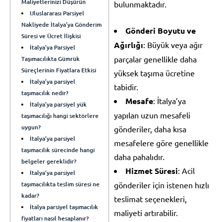
Maliyetlerinizi Düşürün
bulunmaktadır.
Uluslararası Parsiyel
Nakliyede İtalya’ya Gönderim
Gönderi Boyutu ve
Süresi ve Ücret İlişkisi
Ağırlığı
: Büyük veya ağır
İtalya’ya Parsiyel
parçalar genellikle daha
Taşımacılıkta Gümrük
Süreçlerinin Fiyatlara Etkisi
yüksek taşıma ücretine
İtalya’ya parsiyel
tabidir.
taşımacılık nedir?
Mesafe
: İtalya’ya
İtalya’ya parsiyel yük
yapılan uzun mesafeli
taşımacılığı hangi sektörlere
uygun?
gönderiler, daha kısa
İtalya’ya parsiyel
mesafelere göre genellikle
taşımacılık sürecinde hangi
daha pahalıdır.
belgeler gereklidir?
Hizmet Süresi
: Acil
İtalya’ya parsiyel
taşımacılıkta teslim süresi ne
gönderiler için istenen hızlı
kadar?
teslimat seçenekleri,
İtalya parsiyel taşımacılık
maliyeti artırabilir.
fiyatları nasıl hesaplanır?