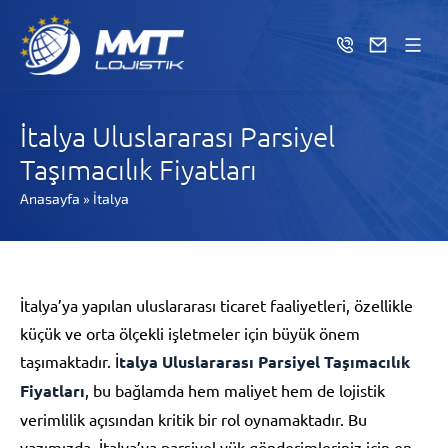
İtalya Uluslararası Parsiyel
Taşımacılık Fiyatları
Anasayfa
»
İtalya
İtalya’ya yapılan uluslararası ticaret faaliyetleri, özellikle
küçük ve orta ölçekli işletmeler için büyük önem
taşımaktadır. İ
talya Uluslararası Parsiyel Taşımacılık
Fiyatları
, bu bağlamda hem maliyet hem de lojistik
verimlilik açısından kritik bir rol oynamaktadır. Bu
yazımızda, İtalya’ya parsiyel yük gönderimleriniz için en