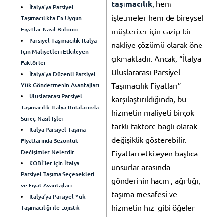
taşımacılık
, hem
İtalya’ya Parsiyel
işletmeler hem de bireysel
Taşımacılıkta En Uygun
Fiyatlar Nasıl Bulunur
müşteriler için cazip bir
Parsiyel Taşımacılık İtalya
nakliye çözümü olarak öne
İçin Maliyetleri Etkileyen
çıkmaktadır. Ancak, “İtalya
Faktörler
Uluslararası Parsiyel
İtalya’ya Düzenli Parsiyel
Taşımacılık Fiyatları”
Yük Göndermenin Avantajları
Uluslararası Parsiyel
karşılaştırıldığında, bu
Taşımacılık İtalya Rotalarında
hizmetin maliyeti birçok
Süreç Nasıl İşler
farklı faktöre bağlı olarak
İtalya Parsiyel Taşıma
değişiklik gösterebilir.
Fiyatlarında Sezonluk
Değişimler Nelerdir
Fiyatları etkileyen başlıca
KOBİ’ler için İtalya
unsurlar arasında
Parsiyel Taşıma Seçenekleri
gönderinin hacmi, ağırlığı,
ve Fiyat Avantajları
taşıma mesafesi ve
İtalya’ya Parsiyel Yük
hizmetin hızı gibi öğeler
Taşımacılığı ile Lojistik