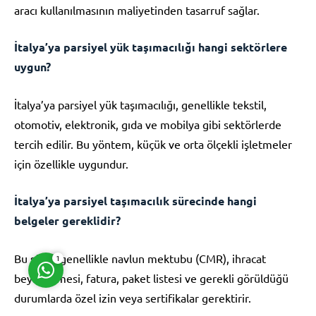
aracı kullanılmasının maliyetinden tasarruf sağlar.
İtalya’ya parsiyel yük taşımacılığı hangi sektörlere
uygun?
İtalya’ya parsiyel yük taşımacılığı, genellikle tekstil,
Müşteri Temsilcisi
otomotiv, elektronik, gıda ve mobilya gibi sektörlerde
tercih edilir. Bu yöntem, küçük ve orta ölçekli işletmeler
için özellikle uygundur.
İtalya’ya parsiyel taşımacılık sürecinde hangi
Cevap Yaz
belgeler gereklidir?
Bu süreç genellikle navlun mektubu (CMR), ihracat
1
beyannamesi, fatura, paket listesi ve gerekli görüldüğü
durumlarda özel izin veya sertifikalar gerektirir.