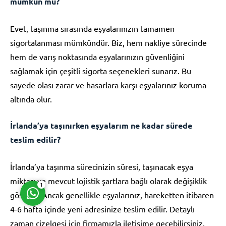
mümkün mü?
Evet, taşınma sırasında eşyalarınızın tamamen
sigortalanması mümkündür. Biz, hem nakliye sürecinde
hem de varış noktasında eşyalarınızın güvenliğini
sağlamak için çeşitli sigorta seçenekleri sunarız. Bu
Müşteri Temsilcisi
sayede olası zarar ve hasarlara karşı eşyalarınız koruma
altında olur.
İrlanda’ya taşınırken eşyalarım ne kadar sürede
teslim edilir?
Cevap Yaz
İrlanda’ya taşınma sürecinizin süresi, taşınacak eşya
miktarı ve mevcut lojistik şartlara bağlı olarak değişiklik
1
gösterir. Ancak genellikle eşyalarınız, hareketten itibaren
4-6 hafta içinde yeni adresinize teslim edilir. Detaylı
zaman çizelgesi için firmamızla iletişime geçebilirsiniz.