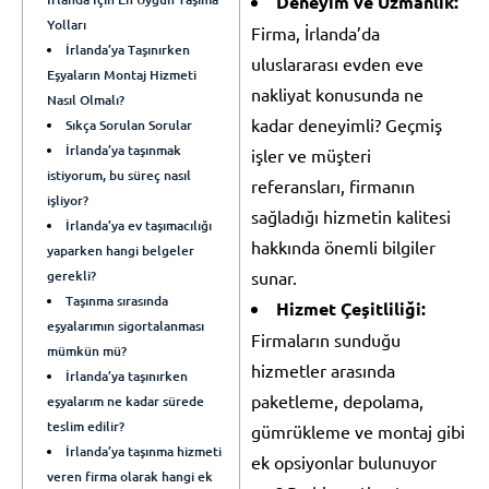
Deneyim ve Uzmanlık:
Yolları
Firma, İrlanda’da
İrlanda’ya Taşınırken
uluslararası evden eve
Eşyaların Montaj Hizmeti
nakliyat konusunda ne
Nasıl Olmalı?
kadar deneyimli? Geçmiş
Sıkça Sorulan Sorular
İrlanda’ya taşınmak
işler ve müşteri
istiyorum, bu süreç nasıl
referansları, firmanın
işliyor?
sağladığı hizmetin kalitesi
İrlanda’ya ev taşımacılığı
hakkında önemli bilgiler
yaparken hangi belgeler
gerekli?
sunar.
Taşınma sırasında
Hizmet Çeşitliliği:
eşyalarımın sigortalanması
Firmaların sunduğu
mümkün mü?
hizmetler arasında
İrlanda’ya taşınırken
paketleme, depolama,
eşyalarım ne kadar sürede
teslim edilir?
gümrükleme ve montaj gibi
İrlanda’ya taşınma hizmeti
ek opsiyonlar bulunuyor
veren firma olarak hangi ek