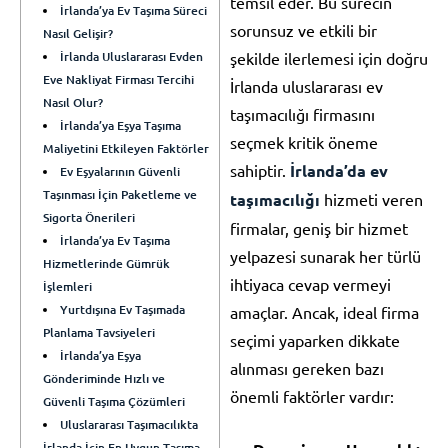
temsil eder. Bu sürecin
İrlanda’ya Ev Taşıma Süreci
sorunsuz ve etkili bir
Nasıl Gelişir?
İrlanda Uluslararası Evden
şekilde ilerlemesi için doğru
Eve Nakliyat Firması Tercihi
İrlanda uluslararası ev
Nasıl Olur?
taşımacılığı firmasını
İrlanda’ya Eşya Taşıma
seçmek kritik öneme
Maliyetini Etkileyen Faktörler
sahiptir.
İrlanda’da ev
Ev Eşyalarının Güvenli
Taşınması İçin Paketleme ve
taşımacılığı
hizmeti veren
Sigorta Önerileri
firmalar, geniş bir hizmet
İrlanda’ya Ev Taşıma
yelpazesi sunarak her türlü
Hizmetlerinde Gümrük
ihtiyaca cevap vermeyi
İşlemleri
Yurtdışına Ev Taşımada
amaçlar. Ancak, ideal firma
Planlama Tavsiyeleri
seçimi yaparken dikkate
İrlanda’ya Eşya
alınması gereken bazı
Gönderiminde Hızlı ve
önemli faktörler vardır:
Güvenli Taşıma Çözümleri
Uluslararası Taşımacılıkta
İrlanda İçin En Uygun Taşıma