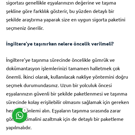
sigortası genellikle eşyalarınızın değerine ve taşıma
şekline göre farklılık gösterir, bu yüzden detaylı bir
şekilde araştırma yaparak size en uygun sigorta paketini
seçmeniz önerilir.
İngiltere’ye taşınırken nelere öncelik verilmeli?
Müşteri Temsilcisi
İngiltere’ye taşınma sürecinde öncelikle gümrük ve
dokümantasyon işlemlerinizi tamamen halletmek çok
önemli. İkinci olarak, kullanılacak nakliye yöntemini doğru
seçmek durumundasınız. Uzun bir yolculuk öncesi
Cevap Yaz
eşyalarınızın güvenli bir şekilde paketlenmesi ve taşınma
sürecinde kolay erişilebilir olmasını sağlamak için gereken
her türlü önlemi alın. Eşyaların taşınma sırasında zarar
1
görme ihtimalini azaltmak için de detaylı bir paketleme
yapılmalıdır.