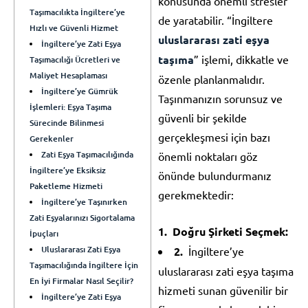
konusunda önemli stresler
Taşımacılıkta İngiltere’ye
de yaratabilir. “İngiltere
Hızlı ve Güvenli Hizmet
uluslararası zati eşya
İngiltere’ye Zati Eşya
taşıma
” işlemi, dikkatle ve
Taşımacılığı Ücretleri ve
Maliyet Hesaplaması
özenle planlanmalıdır.
İngiltere’ye Gümrük
Taşınmanızın sorunsuz ve
İşlemleri: Eşya Taşıma
güvenli bir şekilde
Sürecinde Bilinmesi
gerçekleşmesi için bazı
Gerekenler
Zati Eşya Taşımacılığında
önemli noktaları göz
İngiltere’ye Eksiksiz
önünde bulundurmanız
Paketleme Hizmeti
gerekmektedir:
İngiltere’ye Taşınırken
Zati Eşyalarınızı Sigortalama
Doğru Şirketi Seçmek:
İpuçları
Uluslararası Zati Eşya
İngiltere’ye
Taşımacılığında İngiltere İçin
uluslararası zati eşya taşıma
En İyi Firmalar Nasıl Seçilir?
hizmeti sunan güvenilir bir
İngiltere’ye Zati Eşya