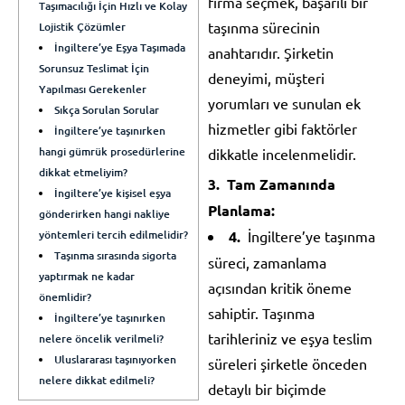
firma seçmek, başarılı bir
Taşımacılığı İçin Hızlı ve Kolay
taşınma sürecinin
Lojistik Çözümler
İngiltere’ye Eşya Taşımada
anahtarıdır. Şirketin
Sorunsuz Teslimat İçin
deneyimi, müşteri
Yapılması Gerekenler
yorumları ve sunulan ek
Sıkça Sorulan Sorular
hizmetler gibi faktörler
İngiltere’ye taşınırken
hangi gümrük prosedürlerine
dikkatle incelenmelidir.
dikkat etmeliyim?
Tam Zamanında
İngiltere’ye kişisel eşya
Planlama:
gönderirken hangi nakliye
yöntemleri tercih edilmelidir?
İngiltere’ye taşınma
Taşınma sırasında sigorta
süreci, zamanlama
yaptırmak ne kadar
açısından kritik öneme
önemlidir?
sahiptir. Taşınma
İngiltere’ye taşınırken
tarihleriniz ve eşya teslim
nelere öncelik verilmeli?
Uluslararası taşınıyorken
süreleri şirketle önceden
nelere dikkat edilmeli?
detaylı bir biçimde