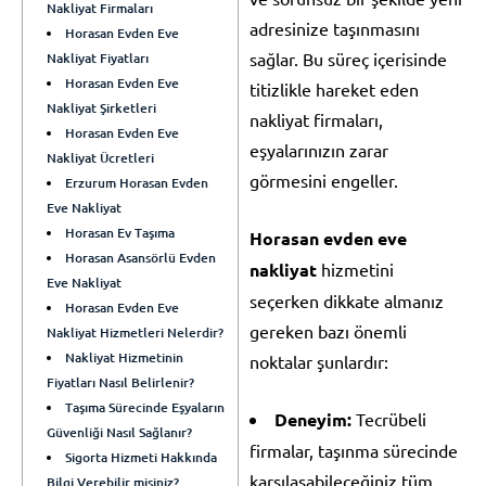
Nakliyat Firmaları
adresinize taşınmasını
Horasan Evden Eve
sağlar. Bu süreç içerisinde
Nakliyat Fiyatları
Horasan Evden Eve
titizlikle hareket eden
Nakliyat Şirketleri
nakliyat firmaları,
Horasan Evden Eve
eşyalarınızın zarar
Nakliyat Ücretleri
görmesini engeller.
Erzurum Horasan Evden
Eve Nakliyat
Horasan Ev Taşıma
Horasan evden eve
Horasan Asansörlü Evden
nakliyat
hizmetini
Eve Nakliyat
seçerken dikkate almanız
Horasan Evden Eve
gereken bazı önemli
Nakliyat Hizmetleri Nelerdir?
Nakliyat Hizmetinin
noktalar şunlardır:
Fiyatları Nasıl Belirlenir?
Taşıma Sürecinde Eşyaların
Deneyim:
Tecrübeli
Güvenliği Nasıl Sağlanır?
firmalar, taşınma sürecinde
Sigorta Hizmeti Hakkında
karşılaşabileceğiniz tüm
Bilgi Verebilir misiniz?