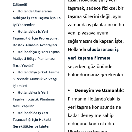
Edilmeli?
taşımak, sadece fiziksel bir
Hollanda Uluslararası
taşıma sürecini değil, aynı
Nakliyat İş Yeri Taşıma İçin En
zamanda iş planlarınızın bu
İyi Yöntemler
Hollanda’da İş Yeri
yeni piyasaya uyum
Taşımacılığı İçin Profesyonel
sağlamasını da kapsar. İşte,
Destek Almanın Avantajları
Hollanda
uluslararası iş
Hollanda’ya İş Yeri Taşıma
yeri taşıma firması
Maliyeti Bütçe Planlaması
Nasıl Yapılır?
seçerken göz önünde
Hollanda’ya Şirket Taşıma
bulundurmanız gerekenler:
Sürecinde Gümrük ve Vergi
İşlemleri
Deneyim ve Uzmanlık:
Hollanda’ya İş Yeri
Firmanın Hollanda’daki iş
Taşırken Lojistik Planlama
Nasıl Yapılır?
yeri taşıma konusunda ne
Hollanda’da İş Yeri
kadar deneyime sahip
Taşımacılığı İçin Hukuki
olduğunu kontrol edin.
Gereklilikler ve İzinler
Uluslararası taşıma