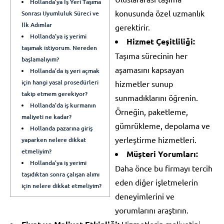
Hollanda’ya İş Yeri Taşıma
konusunda özel uzmanlık
Sonrası Uyumluluk Süreci ve
İlk Adımlar
gerektirir.
Hollanda’ya iş yerimi
Hizmet Çeşitliliği:
taşımak istiyorum. Nereden
Taşıma sürecinin her
başlamalıyım?
aşamasını kapsayan
Hollanda’da iş yeri açmak
için hangi yasal prosedürleri
hizmetler sunup
takip etmem gerekiyor?
sunmadıklarını öğrenin.
Hollanda’da iş kurmanın
Örneğin, paketleme,
maliyeti ne kadar?
gümrükleme, depolama ve
Hollanda pazarına giriş
yerleştirme hizmetleri.
yaparken nelere dikkat
etmeliyim?
Müşteri Yorumları:
Hollanda’ya iş yerimi
Daha önce bu firmayı tercih
taşıdıktan sonra çalışan alımı
eden diğer işletmelerin
için nelere dikkat etmeliyim?
deneyimlerini ve
yorumlarını araştırın.
Hizmetlerin maliyetini