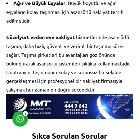
Ağır ve Büyük Eşyalar
: Büyük boyutlu ve ağır
eşyaların kolay taşınması için asansörlü nakliyat tercih
edilmelidir.
Güzelyurt evden eve nakliyat
hizmetlerinde asansörlü
taşıma, daha hızlı, güvenli ve verimli bir taşınma süreci
Müşteri Temsilcisi
sağlar. Taşıma şirketleri bu avantajları göz önünde
bulundurarak asansörlü sistemleri sıklıkla kullanmaktadır.
Unutmayın, taşınmanın kolay ve sorunsuz bir şekilde
gerçekleşmesi için profesyonel bir nakliyat firmasıyla
çalışmak her zaman en doğru seçenektir.
Cevap Yaz
1
Sıkça Sorulan Sorular