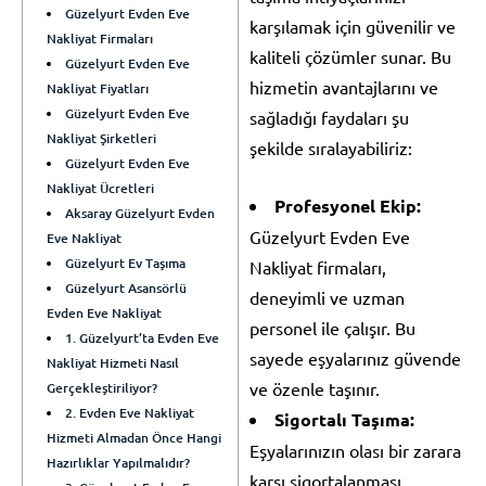
Güzelyurt Evden Eve
karşılamak için güvenilir ve
Nakliyat Firmaları
kaliteli çözümler sunar. Bu
Güzelyurt Evden Eve
hizmetin avantajlarını ve
Nakliyat Fiyatları
Güzelyurt Evden Eve
sağladığı faydaları şu
Nakliyat Şirketleri
şekilde sıralayabiliriz:
Güzelyurt Evden Eve
Nakliyat Ücretleri
Profesyonel Ekip:
Aksaray Güzelyurt Evden
Güzelyurt Evden Eve
Eve Nakliyat
Güzelyurt Ev Taşıma
Nakliyat firmaları,
Güzelyurt Asansörlü
deneyimli ve uzman
Evden Eve Nakliyat
personel ile çalışır. Bu
1. Güzelyurt’ta Evden Eve
sayede eşyalarınız güvende
Nakliyat Hizmeti Nasıl
ve özenle taşınır.
Gerçekleştiriliyor?
2. Evden Eve Nakliyat
Sigortalı Taşıma:
Hizmeti Almadan Önce Hangi
Eşyalarınızın olası bir zarara
Hazırlıklar Yapılmalıdır?
karşı sigortalanması,