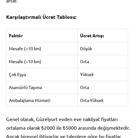
artar.
Karşılaştırmalı Ücret Tablosu:
Faktör
Ücret Artışı
Mesafe (<10 km)
Düşük
Mesafe (>10 km)
Orta
Çok Eşya
Yüksek
Asansörlü Taşıma
Orta
Ambalajlama Hizmeti
Orta-Yüksek
Genel olarak, Güzelyurt evden eve nakliyat fiyatları
ortalama olarak ₺2000 ile ₺5000 arasında değişmektedir.
Ancak bireysel ihtiyaçlar ve taleplere göre bu fiyatlar