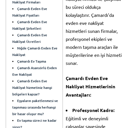
Nakliyat Firmaları
bu süreci oldukça
Çamardı Evden Eve
kolaylaştırır. Çamardı’da
Nakliyat Fiyatları
Çamardı Evden Eve
evden eve nakliyat
Nakliyat Şirketleri
hizmetleri sunan firmalar,
Çamardı Evden Eve
profesyonel ekipleri ve
Nakliyat Ücretleri
modern taşıma araçları ile
Niğde Çamardı Evden Eve
müşterilerine en iyi hizmeti
Nakliyat
Çamardı Ev Taşıma
sunar.
Çamardı Asansörlü Evden
Eve Nakliyat
Çamardı Evden Eve
Çamardı Evden Eve
Nakliyat Hizmetlerinin
Nakliyat hizmetiniz hangi
bölgeleri kapsar?
Avantajları:
Eşyaların paketlenmesi ve
taşınması sırasında herhangi
Profesyonel Kadro:
bir hasar oluşur mu?
Eğitimli ve deneyimli
Ev taşıma süreci ne kadar
çalışanlar sayesinde
sürer?