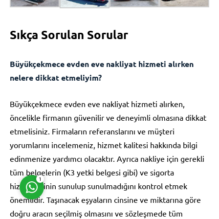
Sıkça Sorulan Sorular
Büyükçekmece evden eve nakliyat hizmeti alırken
Müşteri Temsilcisi
nelere dikkat etmeliyim?
Büyükçekmece evden eve nakliyat hizmeti alırken,
öncelikle firmanın güvenilir ve deneyimli olmasına dikkat
etmelisiniz. Firmaların referanslarını ve müşteri
yorumlarını incelemeniz, hizmet kalitesi hakkında bilgi
Cevap Yaz
edinmenize yardımcı olacaktır. Ayrıca nakliye için gerekli
tüm belgelerin (K3 yetki belgesi gibi) ve sigorta
1
hizmetlerinin sunulup sunulmadığını kontrol etmek
önemlidir. Taşınacak eşyaların cinsine ve miktarına göre
doğru aracın seçilmiş olmasını ve sözleşmede tüm