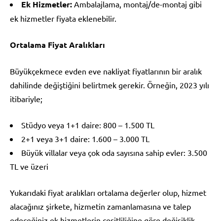
Ek Hizmetler:
Ambalajlama, montaj/de-montaj gibi
ek hizmetler fiyata eklenebilir.
Ortalama Fiyat Aralıkları
Büyükçekmece evden eve nakliyat fiyatlarının bir aralık
dahilinde değiştiğini belirtmek gerekir. Örneğin, 2023 yılı
itibariyle;
Stüdyo veya 1+1 daire: 800 – 1.500 TL
2+1 veya 3+1 daire: 1.600 – 3.000 TL
Büyük villalar veya çok oda sayısına sahip evler: 3.500
TL ve üzeri
Yukarıdaki fiyat aralıkları ortalama değerler olup, hizmet
alacağınız şirkete, hizmetin zamanlamasına ve talep
edeceğiniz ek hizmetlerin çeşitliliğine göre değişiklik