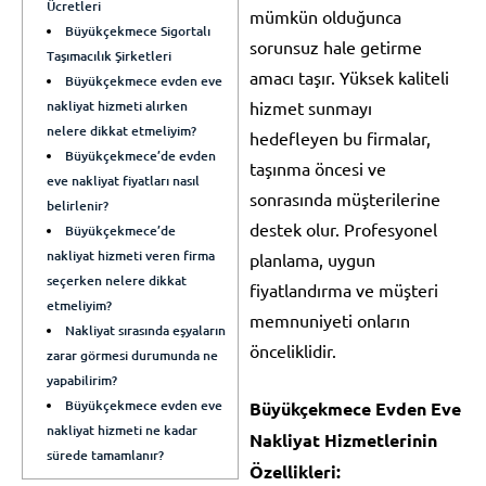
Ücretleri
mümkün olduğunca
Büyükçekmece Sigortalı
sorunsuz hale getirme
Taşımacılık Şirketleri
amacı taşır. Yüksek kaliteli
Büyükçekmece evden eve
nakliyat hizmeti alırken
hizmet sunmayı
nelere dikkat etmeliyim?
hedefleyen bu firmalar,
Büyükçekmece’de evden
taşınma öncesi ve
eve nakliyat fiyatları nasıl
sonrasında müşterilerine
belirlenir?
destek olur. Profesyonel
Büyükçekmece’de
nakliyat hizmeti veren firma
planlama, uygun
seçerken nelere dikkat
fiyatlandırma ve müşteri
etmeliyim?
memnuniyeti onların
Nakliyat sırasında eşyaların
önceliklidir.
zarar görmesi durumunda ne
yapabilirim?
Büyükçekmece evden eve
Büyükçekmece Evden Eve
nakliyat hizmeti ne kadar
Nakliyat Hizmetlerinin
sürede tamamlanır?
Özellikleri: