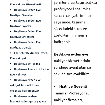
şehirler arası taşımacılıkta
Eve Nakliye Hizmetleri?
profesyonel çözümler
Beylikova Evden Eve
sunan nakliyat firmaları
Nakliyat Firmaları
Beylikova Evden Eve
sayesinde, taşınma
Nakliyat Fiyatları
sürecindeki stres ve
Beylikova Evden Eve
zorluklar minimuma
Nakliyat Şirketleri
indirgenir.
Beylikova Evden Eve
Nakliyat Ücretleri
Eskişehir Beylikova Evden
Beylikova evden eve
Eve Nakliyat
nakliyat hizmetlerinin
Beylikova Ev Taşıma
sunduğu avantajları şu
Beylikova Asansörlü Evden
şekilde sıralayabiliriz:
Eve Nakliyat
Beylikova evden eve
nakliyat hizmetini nasıl
Hızlı ve Güvenli
organize ediyorsunuz?
Taşıma:
Profesyonel
Beylikova nakliyat
nakliyat firmaları,
hizmetinizde sigorta yapıyor