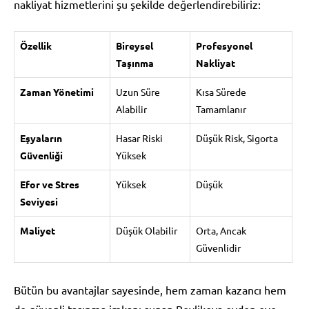
nakliyat hizmetlerini şu şekilde değerlendirebiliriz:
Özellik
Bireysel
Profesyonel
Taşınma
Nakliyat
Zaman Yönetimi
Uzun Süre
Kısa Sürede
Alabilir
Tamamlanır
Eşyaların
Hasar Riski
Düşük Risk, Sigorta
Güvenliği
Yüksek
Efor ve Stres
Yüksek
Düşük
Seviyesi
Maliyet
Düşük Olabilir
Orta, Ancak
Güvenlidir
Bütün bu avantajlar sayesinde, hem zaman kazancı hem
de güvenli taşınma imkanı sunan Beylikova evden eve