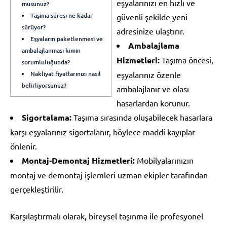
eşyalarınızı en hızlı ve
musunuz?
Taşıma süresi ne kadar
güvenli şekilde yeni
sürüyor?
adresinize ulaştırır.
Eşyaların paketlenmesi ve
Ambalajlama
ambalajlanması kimin
Hizmetleri:
Taşıma öncesi,
sorumluluğunda?
Nakliyat fiyatlarınızı nasıl
eşyalarınız özenle
belirliyorsunuz?
ambalajlanır ve olası
hasarlardan korunur.
Sigortalama:
Taşıma sırasında oluşabilecek hasarlara
karşı eşyalarınız sigortalanır, böylece maddi kayıplar
önlenir.
Montaj-Demontaj Hizmetleri:
Mobilyalarınızın
montaj ve demontaj işlemleri uzman ekipler tarafından
gerçekleştirilir.
Karşılaştırmalı olarak, bireysel taşınma ile profesyonel