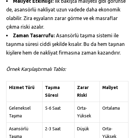
Maliyet Etkinliği:
İlk bakışta maliyetli gibi görünse
de, asansörlü nakliyat uzun vadede daha ekonomik
olabilir. Zira eşyaların zarar görme ve ek masraflar
çıkma riski azalır.
Zaman Tasarrufu:
Asansörlü taşıma sistemi ile
taşınma süresi ciddi şekilde kısalır. Bu da hem taşınan
kişilere hem de nakliyat firmasına zaman kazandırır.
Örnek Karşılaştırmalı Tablo:
Hizmet Türü
Taşıma
Zarar
Maliyet
Süresi
Riski
Geleneksel
5-6 Saat
Orta-
Ortalama
Taşıma
Yüksek
Asansörlü
2-3 Saat
Düşük
Orta-
Taşıma
Yüksek