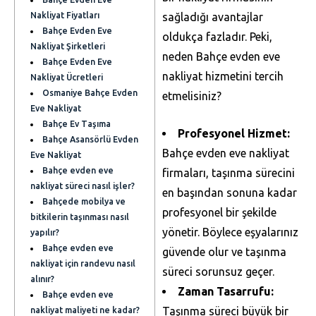
Nakliyat Fiyatları
sağladığı avantajlar
Bahçe Evden Eve
oldukça fazladır. Peki,
Nakliyat Şirketleri
neden Bahçe evden eve
Bahçe Evden Eve
nakliyat hizmetini tercih
Nakliyat Ücretleri
Osmaniye Bahçe Evden
etmelisiniz?
Eve Nakliyat
Bahçe Ev Taşıma
Profesyonel Hizmet:
Bahçe Asansörlü Evden
Bahçe evden eve nakliyat
Eve Nakliyat
Bahçe evden eve
firmaları, taşınma sürecini
nakliyat süreci nasıl işler?
en başından sonuna kadar
Bahçede mobilya ve
profesyonel bir şekilde
bitkilerin taşınması nasıl
yönetir. Böylece eşyalarınız
yapılır?
Bahçe evden eve
güvende olur ve taşınma
nakliyat için randevu nasıl
süreci sorunsuz geçer.
alınır?
Zaman Tasarrufu:
Bahçe evden eve
Taşınma süreci büyük bir
nakliyat maliyeti ne kadar?