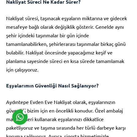
Nakliyat Süreci Ne Kadar Sürer?
Nakliyat süresi, taşınacak eşyaların miktarına ve gidecek
mesafeye bağlı olarak değişiklik gösterir. Genelde aynı
şehir içindeki taşınmalar bir gün içinde
tamamlanabilirken, şehirlerarası taşınmalar birkaç günü
Müşteri Temsilcisi
bulabilir. Nakliyat öncesinde yapacağımız keşif ve
planlama sayesinde süreci en kısa sürede tamamlamak
için çalışıyoruz.
Eşyalarımın Güvenliği Nasıl Sağlanıyor?
Cevap Yaz
Aydıntepe Evden Eve Nakliyat olarak, eşyalarınızın
güvenliği bizim için en öncelikli konudur. Özel ambalaj
1
malzemeleri kullanarak eşyalarınızı dikkatlice
paketliyoruz ve taşıma sırasında her türlü darbeye karşı
koruma sağlıyoruz. Ayrıca, sigorta hizmetimizle