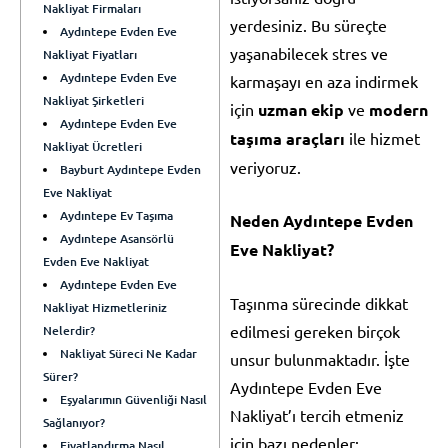
Nakliyat Firmaları
yerdesiniz. Bu süreçte
Aydıntepe Evden Eve
yaşanabilecek stres ve
Nakliyat Fiyatları
Aydıntepe Evden Eve
karmaşayı en aza indirmek
Nakliyat Şirketleri
için
uzman ekip
ve
modern
Aydıntepe Evden Eve
taşıma araçları
ile hizmet
Nakliyat Ücretleri
veriyoruz.
Bayburt Aydıntepe Evden
Eve Nakliyat
Aydıntepe Ev Taşıma
Neden Aydıntepe Evden
Aydıntepe Asansörlü
Eve Nakliyat?
Evden Eve Nakliyat
Aydıntepe Evden Eve
Taşınma sürecinde dikkat
Nakliyat Hizmetleriniz
edilmesi gereken birçok
Nelerdir?
Nakliyat Süreci Ne Kadar
unsur bulunmaktadır. İşte
Sürer?
Aydıntepe Evden Eve
Eşyalarımın Güvenliği Nasıl
Nakliyat’ı tercih etmeniz
Sağlanıyor?
için bazı nedenler:
Fiyatlandırma Nasıl