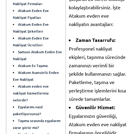
Nakliyat Firmaları
kolaylaştırabilirsiniz. İşte
Atakum Evden Eve
Atakum evden eve
Nakliyat Fiyatları
nakliyatın avantajları:
Atakum Evden Eve
Nakliyat Şirketleri
Atakum Evden Eve
Zaman Tasarrufu:
Nakliyat Ücretleri
Profesyonel nakliyat
Samsun Atakum Evden Eve
ekipleri, taşınma sürecinde
Nakliyat
zamanınızı verimli bir
Atakum Ev Taşıma
Atakum Asansörlü Evden
şekilde kullanmanızı sağlar.
Eve Nakliyat
Paketleme, taşıma ve
Atakum evden eve
yerleştirme işlemlerini kısa
nakliyat hizmetleriniz
sürede tamamlarlar.
nelerdir?
Güvenilir Hizmet:
Eşyalarımı nasıl
paketliyorsunuz?
Eşyalarınızın güvenliği,
Taşıma sırasında eşyalarım
Atakum evden eve nakliyat
zarar görür mü?
firmalarının önceliğidir.