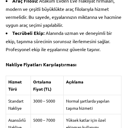
Araç Filosu:
Atakum Evden Eve Nakliyat firmaları,
modern ve çeşitli büyüklükte araç filolarıyla hizmet
vermelidir. Bu sayede, eşyalarınızın miktarına ve hacmine
uygun araç seçimi yapılabilir.
Tecrübeli Ekip:
Alanında uzman ve deneyimli bir
ekip, taşınma sürecinin sorunsuz ilerlemesini sağlar.
Profesyonel ekip ile eşyalarınız güvenle taşınır.
Nakliye Fiyatları Karşılaştırması
Hizmet
Ortalama
Açıklama
Türü
Fiyat (TL)
Standart
3000 – 5000
Normal şartlarda yapılan
Nakliye
taşıma hizmeti
Asansörlü
5000 – 7000
Yüksek katlar için özel
Nakliye
ekipman kullanımı