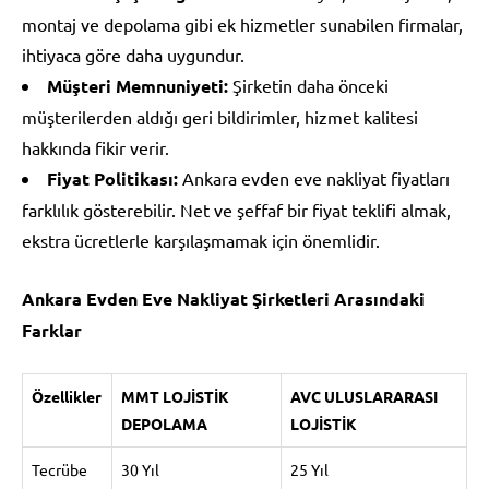
montaj ve depolama gibi ek hizmetler sunabilen firmalar,
ihtiyaca göre daha uygundur.
Müşteri Memnuniyeti:
Şirketin daha önceki
müşterilerden aldığı geri bildirimler, hizmet kalitesi
hakkında fikir verir.
Fiyat Politikası:
Ankara evden eve nakliyat fiyatları
farklılık gösterebilir. Net ve şeffaf bir fiyat teklifi almak,
ekstra ücretlerle karşılaşmamak için önemlidir.
Ankara Evden Eve Nakliyat Şirketleri Arasındaki
Farklar
Özellikler
MMT LOJİSTİK
AVC ULUSLARARASI
DEPOLAMA
LOJİSTİK
Tecrübe
30 Yıl
25 Yıl