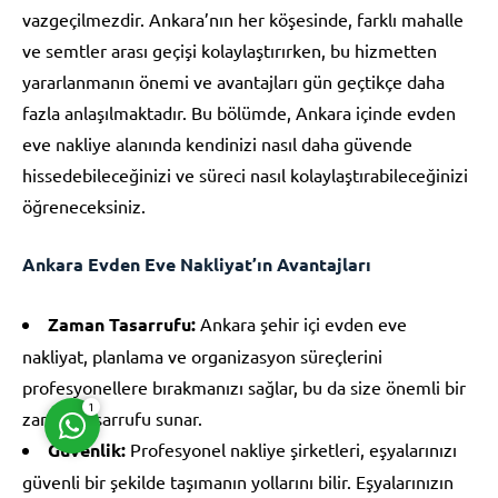
vazgeçilmezdir. Ankara’nın her köşesinde, farklı mahalle
ve semtler arası geçişi kolaylaştırırken, bu hizmetten
yararlanmanın önemi ve avantajları gün geçtikçe daha
fazla anlaşılmaktadır. Bu bölümde, Ankara içinde evden
eve nakliye alanında kendinizi nasıl daha güvende
Müşteri Temsilcisi
hissedebileceğinizi ve süreci nasıl kolaylaştırabileceğinizi
öğreneceksiniz.
Ankara Evden Eve Nakliyat’ın Avantajları
Zaman Tasarrufu:
Ankara şehir içi evden eve
Cevap Yaz
nakliyat, planlama ve organizasyon süreçlerini
profesyonellere bırakmanızı sağlar, bu da size önemli bir
1
zaman tasarrufu sunar.
Güvenlik:
Profesyonel nakliye şirketleri, eşyalarınızı
güvenli bir şekilde taşımanın yollarını bilir. Eşyalarınızın