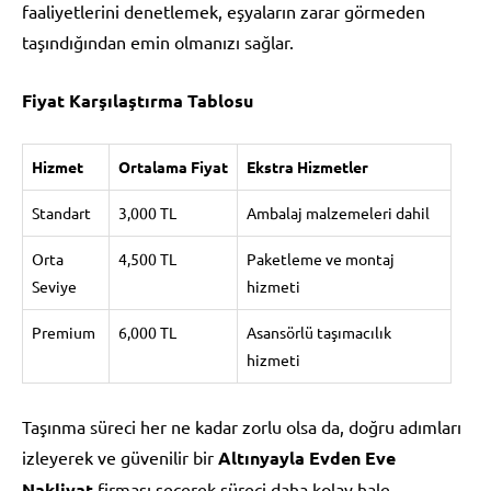
faaliyetlerini denetlemek, eşyaların zarar görmeden
taşındığından emin olmanızı sağlar.
Fiyat Karşılaştırma Tablosu
Hizmet
Ortalama Fiyat
Ekstra Hizmetler
Standart
3,000 TL
Ambalaj malzemeleri dahil
Orta
4,500 TL
Paketleme ve montaj
Seviye
hizmeti
Premium
6,000 TL
Asansörlü taşımacılık
hizmeti
Taşınma süreci her ne kadar zorlu olsa da, doğru adımları
izleyerek ve güvenilir bir
Altınyayla Evden Eve
Nakliyat
firması seçerek süreci daha kolay hale