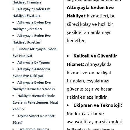
Nakliyat Firmaları
Altınyayla Evden Eve
Altınyayla Evden Eve
Nakliyat
hizmetleri, bu
Nakliyat Fiyatları
Altınyayla Evden Eve
süreci kolay ve hızlı bir
Nakliyat Şirketleri
şekilde tamamlamayı
Altınyayla Evden Eve
hedefler.
Nakliyat Ücretleri
Burdur Altınyayla Evden
Kaliteli ve Güvenilir
Eve Nakliyat
Altınyayla Ev Taşıma
Hizmet:
Altınyayla’da
Altınyayla Asansörlü
hizmet veren nakliyat
Evden Eve Nakliyat
firmaları, eşyalarınızı
Altınyayla Evden Eve
güvenle taşır ve hasar
Nakliyat Hizmetleri Nedir?
Nakliyat Hizmetlerinde
riskini en aza indirir.
Eşyaların Paketlenmesi Nasıl
Ekipman ve Teknoloji:
Yapılır?
Modern araçlar ve
Taşıma Süreci Ne Kadar
asansörlü taşıma sistemleri
Sürer?
Eşyalarımın Taşınma
kullanılarak, eşyalarınız