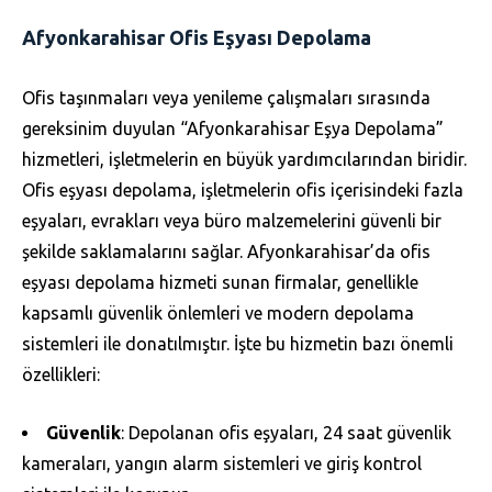
Afyonkarahisar Ofis Eşyası Depolama
Ofis taşınmaları veya yenileme çalışmaları sırasında
gereksinim duyulan “Afyonkarahisar Eşya Depolama”
hizmetleri, işletmelerin en büyük yardımcılarından biridir.
Ofis eşyası depolama, işletmelerin ofis içerisindeki fazla
eşyaları, evrakları veya büro malzemelerini güvenli bir
şekilde saklamalarını sağlar. Afyonkarahisar’da ofis
eşyası depolama hizmeti sunan firmalar, genellikle
kapsamlı güvenlik önlemleri ve modern depolama
sistemleri ile donatılmıştır. İşte bu hizmetin bazı önemli
özellikleri:
Güvenlik
: Depolanan ofis eşyaları, 24 saat güvenlik
kameraları, yangın alarm sistemleri ve giriş kontrol