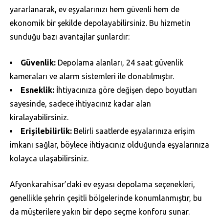
yararlanarak, ev eşyalarınızı hem güvenli hem de
ekonomik bir şekilde depolayabilirsiniz. Bu hizmetin
sunduğu bazı avantajlar şunlardır:
Güvenlik:
Depolama alanları, 24 saat güvenlik
kameraları ve alarm sistemleri ile donatılmıştır.
Esneklik:
İhtiyacınıza göre değişen depo boyutları
sayesinde, sadece ihtiyacınız kadar alan
kiralayabilirsiniz.
Erişilebilirlik:
Belirli saatlerde eşyalarınıza erişim
imkanı sağlar, böylece ihtiyacınız olduğunda eşyalarınıza
kolayca ulaşabilirsiniz.
Afyonkarahisar’daki ev eşyası depolama seçenekleri,
genellikle şehrin çeşitli bölgelerinde konumlanmıştır, bu
da müşterilere yakın bir depo seçme konforu sunar.