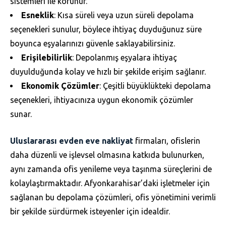
sistemleri ile korunur.
Esneklik
: Kısa süreli veya uzun süreli depolama
seçenekleri sunulur, böylece ihtiyaç duyduğunuz süre
boyunca eşyalarınızı güvenle saklayabilirsiniz.
Erişilebilirlik
: Depolanmış eşyalara ihtiyaç
duyulduğunda kolay ve hızlı bir şekilde erişim sağlanır.
Ekonomik Çözümler
: Çeşitli büyüklükteki depolama
seçenekleri, ihtiyacınıza uygun ekonomik çözümler
sunar.
Uluslararası evden eve nakliyat
firmaları, ofislerin
daha düzenli ve işlevsel olmasına katkıda bulunurken,
aynı zamanda ofis yenileme veya taşınma süreçlerini de
kolaylaştırmaktadır. Afyonkarahisar’daki işletmeler için
sağlanan bu depolama çözümleri, ofis yönetimini verimli
bir şekilde sürdürmek isteyenler için idealdir.