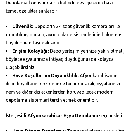
Depolama konusunda dikkat edilmesi gereken bazı
temel özellikler şunlardır:
Güvenlik:
Depoların 24 saat güvenlik kameraları ile
donatılmış olması, ayrıca alarm sistemlerinin bulunması
büyük önem taşımaktadır.
Erişim Kolaylığı:
Depo yerleşim yerinize yakın olmalı,
böylece eşyalarınıza ihtiyaç duyduğunuzda kolayca
ulaşabilirsiniz.
Hava Koşullarına Dayanıklılık:
Afyonkarahisar’ın
iklim koşullarını göz önünde bulundurarak, eşyalarınızı
nem ve diğer dış etkenlerden koruyabilecek modern
depolama sistemleri tercih etmek önemlidir.
İşte çeşitli
Afyonkarahisar Eşya Depolama
seçenekleri:
Uzun Dönem Depolama:
Zamansal olarak uzun süre