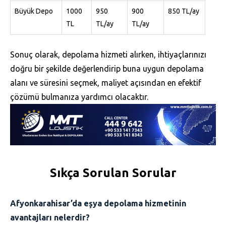
Büyük Depo
1000
950
900
850 TL/ay
TL
TL/ay
TL/ay
Sonuç olarak, depolama hizmeti alırken, ihtiyaçlarınızı
doğru bir şekilde değerlendirip buna uygun depolama
alanı ve süresini seçmek, maliyet açısından en efektif
çözümü bulmanıza yardımcı olacaktır.
Sıkça Sorulan Sorular
Afyonkarahisar’da eşya depolama hizmetinin
avantajları nelerdir?