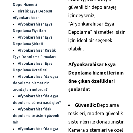
Depo Hizmeti
güvenli bir depo arayışı
Kiralık Eşya Deposu
içindeyseniz,
Afyonkarahisar
“Afyonkarahisar Eşya
Afyonkarahisar Eşya
Depolama Fiyatları
Depolama” hizmetleri sizin
Afyonkarahisar Eşya
için ideal bir seçenek
Depolama Şirketi
olabilir.
Afyonkarahisar Kiralık
Eşya Depolama Firmaları
Afyonkarahisar Eşya
Afyonkarahisar Eşya
Depolama Ücretleri
Depolama hizmetlerinin
Afyonkarahisar’da eşya
öne çıkan özellikleri
depolama hizmetinin
şunlardır:
avantajları nelerdir?
Afyonkarahisar’da eşya
depolama süreci nasıl işler?
Güvenlik
: Depolama
Afyonkarahisar’daki
tesisleri, modern güvenlik
depolama tesisleri güvenli
sistemleri ile donatılmıştır.
mi?
Afyonkarahisar’da eşya
Kamera sistemleri ve özel