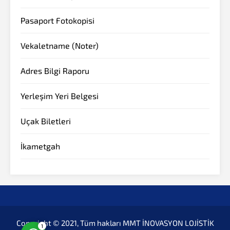
Pasaport Fotokopisi
Vekaletname (Noter)
Adres Bilgi Raporu
Yerleşim Yeri Belgesi
Müşteri Temsilcisi
Uçak Biletleri
İkametgah
Cevap Yaz
Copyright © 2021, Tüm hakları MMT İNOVASYON LOJİSTİK
1