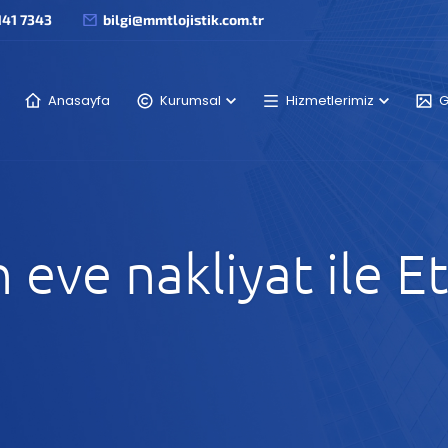
141 7343
bilgi@mmtlojistik.com.tr
Anasayfa
Kurumsal
Hizmetlerimiz
G
 eve nakliyat ile E