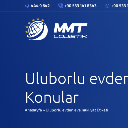
444 9 642
+90 533 141 8343
+90 533 
Uluborlu evden
Konular
Anasayfa
»
Uluborlu evden eve nakliyat Etiketi