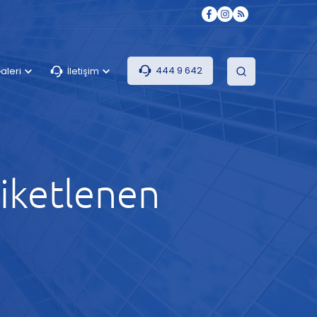
444 9 642
aleri
İletişim
tiketlenen