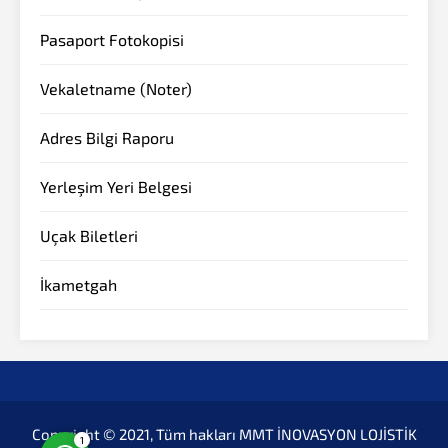
Pasaport Fotokopisi
Vekaletname (Noter)
Adres Bilgi Raporu
Yerleşim Yeri Belgesi
Müşteri Temsilcisi
Uçak Biletleri
İkametgah
Cevap Yaz
Copyright © 2021, Tüm hakları MMT İNOVASYON LOJİSTİK
1