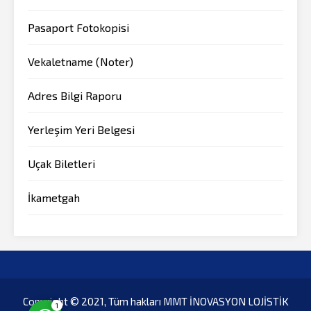
Pasaport Fotokopisi
Vekaletname (Noter)
Adres Bilgi Raporu
Yerleşim Yeri Belgesi
Müşteri Temsilcisi
Uçak Biletleri
İkametgah
Cevap Yaz
Copyright © 2021, Tüm hakları MMT İNOVASYON LOJİSTİK
1