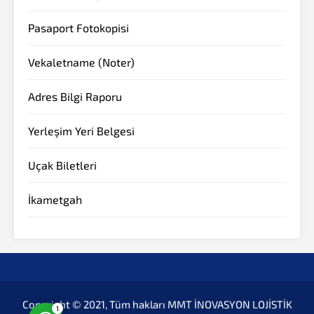
Pasaport Fotokopisi
Vekaletname (Noter)
Adres Bilgi Raporu
Yerleşim Yeri Belgesi
Müşteri Temsilcisi
Uçak Biletleri
İkametgah
Cevap Yaz
Copyright © 2021, Tüm hakları MMT İNOVASYON LOJİSTİK
1