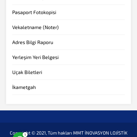
Pasaport Fotokopisi
Vekaletname (Noter)
Adres Bilgi Raporu
Yerleşim Yeri Belgesi
Müşteri Temsilcisi
Uçak Biletleri
İkametgah
Cevap Yaz
Copyright © 2021, Tüm hakları MMT İNOVASYON LOJİSTİK
1