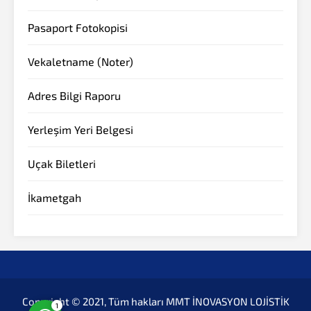
Pasaport Fotokopisi
Vekaletname (Noter)
Adres Bilgi Raporu
Yerleşim Yeri Belgesi
Müşteri Temsilcisi
Uçak Biletleri
İkametgah
Cevap Yaz
Copyright © 2021, Tüm hakları MMT İNOVASYON LOJİSTİK
1