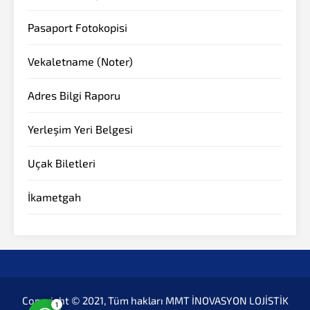
Pasaport Fotokopisi
Vekaletname (Noter)
Adres Bilgi Raporu
Yerleşim Yeri Belgesi
Müşteri Temsilcisi
Uçak Biletleri
İkametgah
Cevap Yaz
Copyright © 2021, Tüm hakları MMT İNOVASYON LOJİSTİK
1