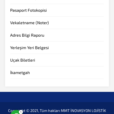
Pasaport Fotokopisi
Vekaletname (Noter)
Adres Bilgi Raporu
Yerleşim Yeri Belgesi
Müşteri Temsilcisi
Uçak Biletleri
İkametgah
Cevap Yaz
Copyright © 2021, Tüm hakları MMT İNOVASYON LOJİSTİK
1