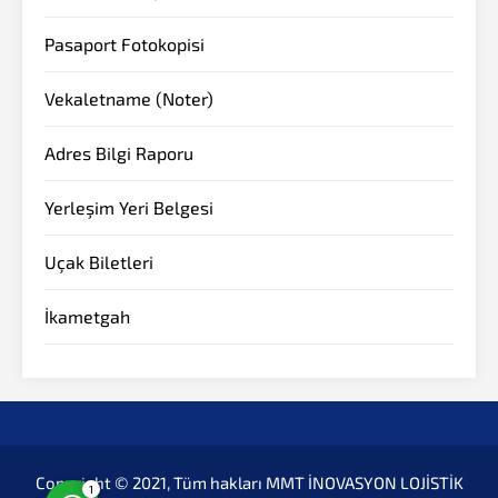
Pasaport Fotokopisi
Vekaletname (Noter)
Adres Bilgi Raporu
Yerleşim Yeri Belgesi
Müşteri Temsilcisi
Uçak Biletleri
İkametgah
Cevap Yaz
Copyright © 2021, Tüm hakları MMT İNOVASYON LOJİSTİK
1