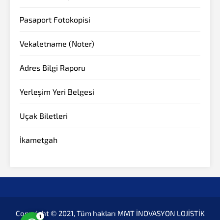
Pasaport Fotokopisi
Vekaletname (Noter)
Adres Bilgi Raporu
Yerleşim Yeri Belgesi
Müşteri Temsilcisi
Uçak Biletleri
İkametgah
Cevap Yaz
Copyright © 2021, Tüm hakları MMT İNOVASYON LOJİSTİK
1